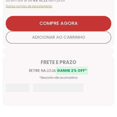
ou em até
1
x de
R$
10
,
22
sem juros
Outras opções de parcelamento
COMPRE AGORA
ADICIONAR AO CARRINHO