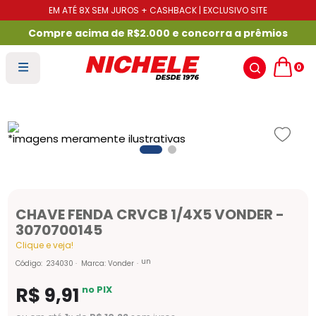
EM ATÉ 8X SEM JUROS + CASHBACK | EXCLUSIVO SITE
Compre acima de R$2.000 e concorra a prêmios
0
CHAVE FENDA CRVCB 1/4X5 VONDER -
3070700145
Clique e veja!
un
Código
:
234030
Marca:
Vonder
R$
9
,
91
no PIX