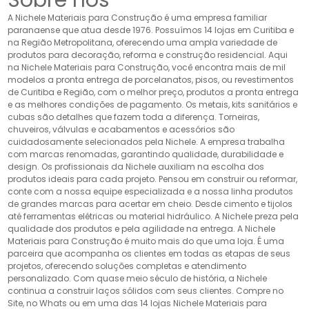
A Nichele Materiais para Construção é uma empresa familiar
paranaense que atua desde 1976. Possuímos 14 lojas em Curitiba e
na Região Metropolitana, oferecendo uma ampla variedade de
produtos para decoração, reforma e construção residencial. Aqui
na Nichele Materiais para Construção, você encontra mais de mil
modelos a pronta entrega de porcelanatos, pisos, ou revestimentos
de Curitiba e Região, com o melhor preço, produtos a pronta entrega
e as melhores condições de pagamento. Os metais, kits sanitários e
cubas são detalhes que fazem toda a diferença. Torneiras,
chuveiros, válvulas e acabamentos e acessórios são
cuidadosamente selecionados pela Nichele. A empresa trabalha
com marcas renomadas, garantindo qualidade, durabilidade e
design. Os profissionais da Nichele auxiliam na escolha dos
produtos ideais para cada projeto. Pensou em construir ou reformar,
conte com a nossa equipe especializada e a nossa linha produtos
de grandes marcas para acertar em cheio. Desde cimento e tijolos
até ferramentas elétricas ou material hidráulico. A Nichele preza pela
qualidade dos produtos e pela agilidade na entrega. A Nichele
Materiais para Construção é muito mais do que uma loja. É uma
parceira que acompanha os clientes em todas as etapas de seus
projetos, oferecendo soluções completas e atendimento
personalizado. Com quase meio século de história, a Nichele
continua a construir laços sólidos com seus clientes. Compre no
Site, no Whats ou em uma das 14 lojas Nichele Materiais para