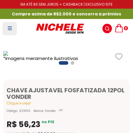
EM ATÉ 8X SEM JUROS + CASHBACK | EXCLUSIVO SITE
Compre acima de R$2.000 e concorra a prêmios
0
CHAVE AJUSTAVEL FOSFATIZADA 12POL
VONDER
Clique e veja!
un
Código
:
623100
Marca:
Vonder
R$
56
,
23
no PIX