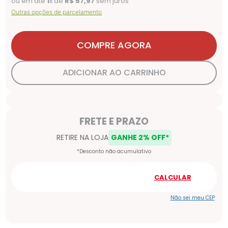
ou em até
1
x de
R$
57
,
97
sem juros
Outras opções de parcelamento
COMPRE AGORA
ADICIONAR AO CARRINHO
Não sei meu CEP