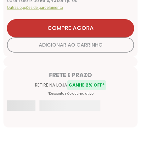
ou em até
1
x de
R$
3
,
42
sem juros
Outras opções de parcelamento
COMPRE AGORA
ADICIONAR AO CARRINHO