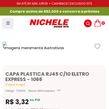
EM ATÉ 8X SEM JUROS + CASHBACK | EXCLUSIVO SITE
Compre acima de R$2.000 e concorra a prêmios
0
CAPA PLASTICA RJ45 C/10 ELETRO
EXPRESS - 1066
Clique e veja!
un
Código
:
720656
Marca:
Eletro express
R$
3
,
32
no PIX