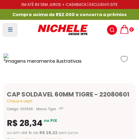
EM ATÉ 8X SEM JUROS + CASHBACK | EXCLUSIVO SITE
Compre acima de R$2.000 e concorra a prêmios
0
CAP SOLDAVEL 60MM TIGRE - 22080601
Clique e veja!
un
Código
:
300568
Marca:
Tigre
R$
28
,
34
no PIX
ou em até
1
x de
R$
29
,
22
sem juros