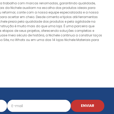
esa trabalha com marcas renomadas, garantindo qualidade,
nais da Nichele auxiliam na escolha dos produtos ideais para
ou reformar, conte com a nossa equipe especializada e a nossa
ra acertar em cheio. Desde cimento e tijolos até ferramentas
Nichele preza pela qualidade dos produtos e pela agilidade na
onstrução é muito mais do que uma loja. É uma parceira que
 etapas de seus projetos, oferecendo soluções completas e
e meio século de história, a Nichele continua a construir laços
o Site, no Whats ou em uma das 14 lojas Nichele Materiais para
ENVIAR