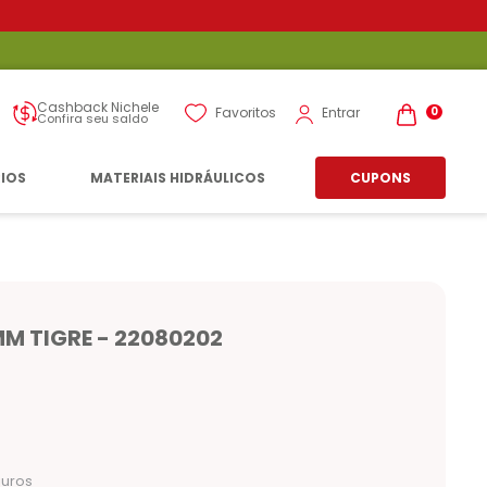
Cashback Nichele
Entrar
Favoritos
0
Confira seu saldo
RIOS
MATERIAIS HIDRÁULICOS
CUPONS
M TIGRE - 22080202
juros