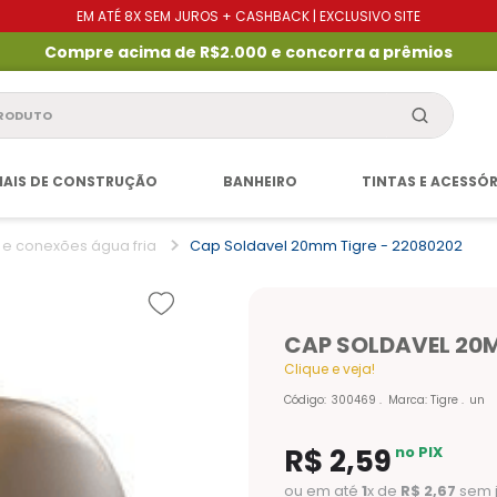
EM ATÉ 8X SEM JUROS + CASHBACK | EXCLUSIVO SITE
Compre acima de R$2.000 e concorra a prêmios
produto
IAIS DE CONSTRUÇÃO
BANHEIRO
TINTAS E ACESSÓ
 e conexões água fria
Cap Soldavel 20mm Tigre - 22080202
CAP SOLDAVEL 20M
Clique e veja!
Código
:
300469
Marca:
Tigre
un
R$
2
,
59
no PIX
ou em até
1
x de
R$
2
,
67
sem 