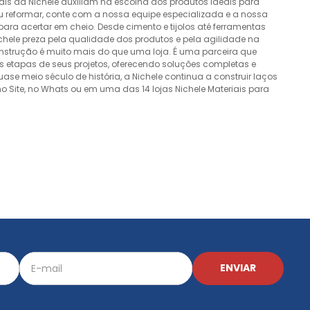
nais da Nichele auxiliam na escolha dos produtos ideais para
ou reformar, conte com a nossa equipe especializada e a nossa
ra acertar em cheio. Desde cimento e tijolos até ferramentas
Nichele preza pela qualidade dos produtos e pela agilidade na
onstrução é muito mais do que uma loja. É uma parceira que
 etapas de seus projetos, oferecendo soluções completas e
e meio século de história, a Nichele continua a construir laços
o Site, no Whats ou em uma das 14 lojas Nichele Materiais para
ENVIAR