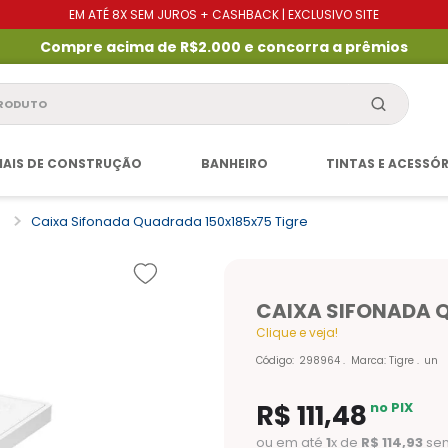
EM ATÉ 8X SEM JUROS + CASHBACK | EXCLUSIVO SITE
Compre acima de R$2.000 e concorra a prêmios
produto
IAIS DE CONSTRUÇÃO
BANHEIRO
TINTAS E ACESSÓ
o
Caixa Sifonada Quadrada 150x185x75 Tigre
CAIXA SIFONADA 
Clique e veja!
Código
:
298964
Marca:
Tigre
un
R$
111
,
48
no PIX
ou em até
1
x de
R$
114
,
93
sem