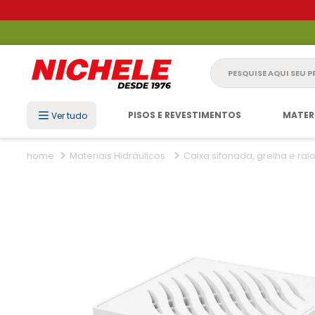
Pesquise aqui seu 
PISOS E REVESTIMENTOS
MATER
Ver tudo
Materiais Hidráulicos
Caixa sifonada, grelha e ral