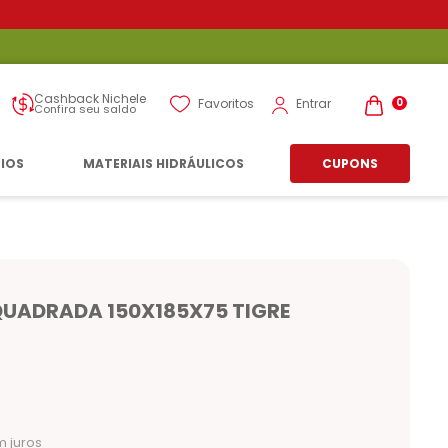
Cashback Nichele
Entrar
Favoritos
0
Confira seu saldo
RIOS
MATERIAIS HIDRÁULICOS
CUPONS
QUADRADA 150X185X75 TIGRE
 juros