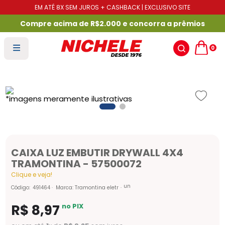
EM ATÉ 8X SEM JUROS + CASHBACK | EXCLUSIVO SITE
Compre acima de R$2.000 e concorra a prêmios
0
CAIXA LUZ EMBUTIR DRYWALL 4X4
TRAMONTINA - 57500072
Clique e veja!
un
Código
:
491464
Marca:
Tramontina eletr
R$
8
,
97
no PIX