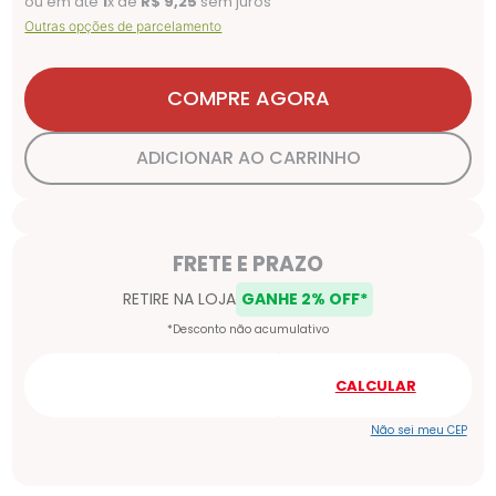
ou em até
1
x de
R$
9
,
25
sem juros
Outras opções de parcelamento
COMPRE AGORA
ADICIONAR AO CARRINHO
Não sei meu CEP