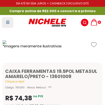
EM ATÉ 8X SEM JUROS + CASHBACK | EXCLUSIVO SITE
Compre acima de R$2.000 e concorra a prêmios
0
CAIXA FERRAMENTAS 19.5POL METASUL
AMARELO/PRETO - 13601009
Clique e veja!
un
Código
:
769280
Marca:
Metasul
R$
74
,
38
no PIX