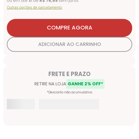
ou em até
1
x de
R$
76
,
68
sem juros
Outras opções de parcelamento
COMPRE AGORA
ADICIONAR AO CARRINHO