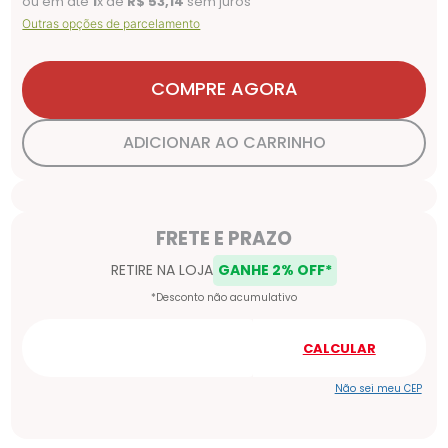
ou em até
1
x de
R$
53
,
14
sem juros
Outras opções de parcelamento
COMPRE AGORA
ADICIONAR AO CARRINHO
Não sei meu CEP