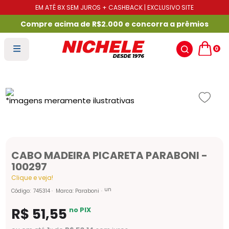
EM ATÉ 8X SEM JUROS + CASHBACK | EXCLUSIVO SITE
Compre acima de R$2.000 e concorra a prêmios
0
CABO MADEIRA PICARETA PARABONI -
100297
Clique e veja!
un
Código
:
745314
Marca:
Paraboni
R$
51
,
55
no PIX