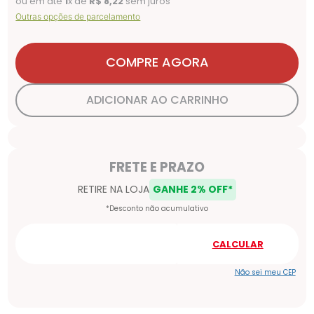
ou em até
1
x de
R$
8
,
22
sem juros
Outras opções de parcelamento
COMPRE AGORA
ADICIONAR AO CARRINHO
Não sei meu CEP