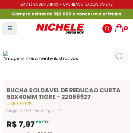
EM ATÉ 8X SEM JUROS + CASHBACK | EXCLUSIVO SITE
Compre acima de R$2.000 e concorra a prêmios
0
BUCHA SOLDAVEL DE REDUCAO CURTA
50X40MM TIGRE - 22066927
Clique e veja!
un
Código
:
299503
Marca:
Tigre
R$
7
,
97
no PIX