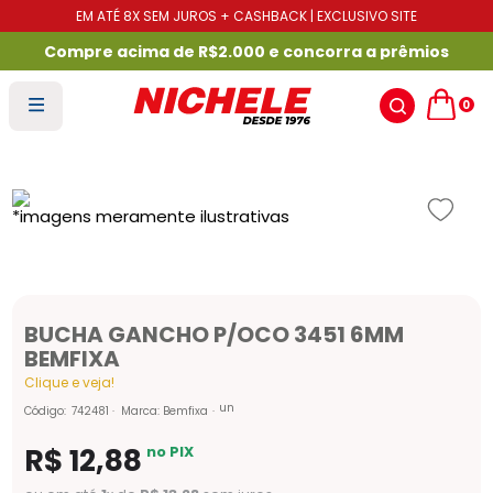
EM ATÉ 8X SEM JUROS + CASHBACK | EXCLUSIVO SITE
Compre acima de R$2.000 e concorra a prêmios
0
BUCHA GANCHO P/OCO 3451 6MM
BEMFIXA
Clique e veja!
un
Código
:
742481
Marca:
Bemfixa
R$
12
,
88
no PIX