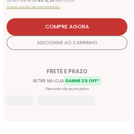
ou em até
1
x de
R$
13
,
28
sem juros
Outras opções de parcelamento
COMPRE AGORA
ADICIONAR AO CARRINHO