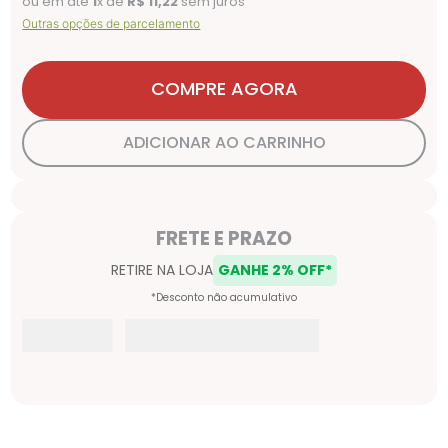
ou em até
1
x de
R$
11
,
22
sem juros
Outras opções de parcelamento
COMPRE AGORA
ADICIONAR AO CARRINHO