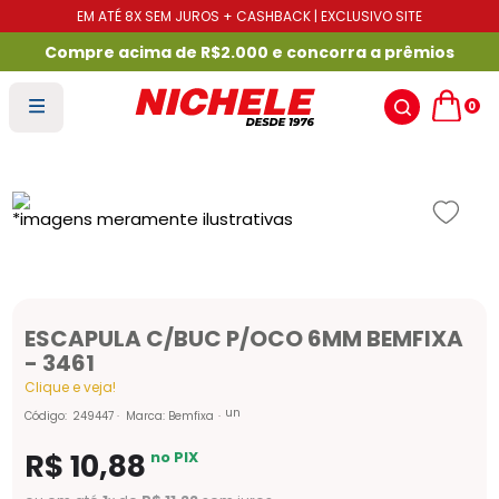
EM ATÉ 8X SEM JUROS + CASHBACK | EXCLUSIVO SITE
Compre acima de R$2.000 e concorra a prêmios
0
ESCAPULA C/BUC P/OCO 6MM BEMFIXA
- 3461
Clique e veja!
un
Código
:
249447
Marca:
Bemfixa
R$
10
,
88
no PIX