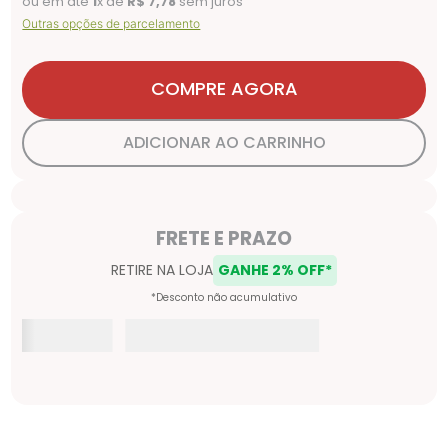
ou em até
1
x de
R$
7
,
78
sem juros
Outras opções de parcelamento
COMPRE AGORA
ADICIONAR AO CARRINHO