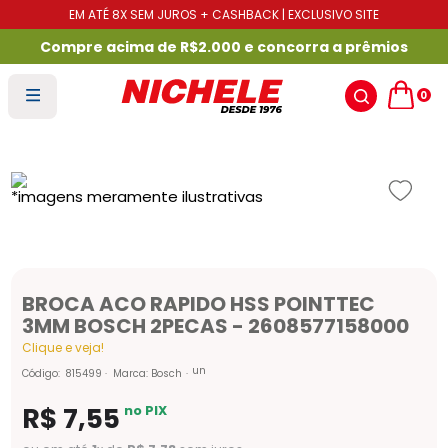
EM ATÉ 8X SEM JUROS + CASHBACK | EXCLUSIVO SITE
Compre acima de R$2.000 e concorra a prêmios
0
BROCA ACO RAPIDO HSS POINTTEC
3MM BOSCH 2PECAS - 2608577158000
Clique e veja!
un
Código
:
815499
Marca:
Bosch
R$
7
,
55
no PIX