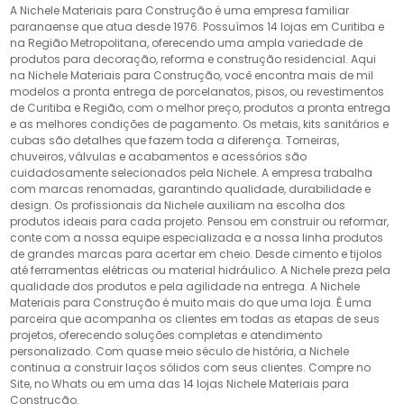
A Nichele Materiais para Construção é uma empresa familiar
paranaense que atua desde 1976. Possuímos 14 lojas em Curitiba e
na Região Metropolitana, oferecendo uma ampla variedade de
produtos para decoração, reforma e construção residencial. Aqui
na Nichele Materiais para Construção, você encontra mais de mil
modelos a pronta entrega de porcelanatos, pisos, ou revestimentos
de Curitiba e Região, com o melhor preço, produtos a pronta entrega
e as melhores condições de pagamento. Os metais, kits sanitários e
cubas são detalhes que fazem toda a diferença. Torneiras,
chuveiros, válvulas e acabamentos e acessórios são
cuidadosamente selecionados pela Nichele. A empresa trabalha
com marcas renomadas, garantindo qualidade, durabilidade e
design. Os profissionais da Nichele auxiliam na escolha dos
produtos ideais para cada projeto. Pensou em construir ou reformar,
conte com a nossa equipe especializada e a nossa linha produtos
de grandes marcas para acertar em cheio. Desde cimento e tijolos
até ferramentas elétricas ou material hidráulico. A Nichele preza pela
qualidade dos produtos e pela agilidade na entrega. A Nichele
Materiais para Construção é muito mais do que uma loja. É uma
parceira que acompanha os clientes em todas as etapas de seus
projetos, oferecendo soluções completas e atendimento
personalizado. Com quase meio século de história, a Nichele
continua a construir laços sólidos com seus clientes. Compre no
Site, no Whats ou em uma das 14 lojas Nichele Materiais para
Construção.