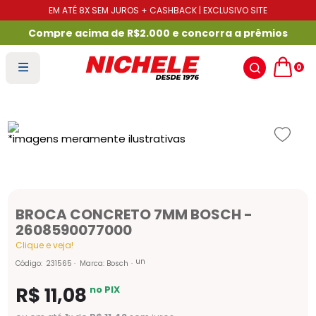
EM ATÉ 8X SEM JUROS + CASHBACK | EXCLUSIVO SITE
Compre acima de R$2.000 e concorra a prêmios
0
BROCA CONCRETO 7MM BOSCH -
2608590077000
Clique e veja!
un
Código
:
231565
Marca:
Bosch
R$
11
,
08
no PIX