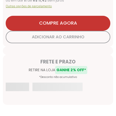
ou em até
1
x de
R$
11
,
42
sem juros
Outras opções de parcelamento
COMPRE AGORA
ADICIONAR AO CARRINHO