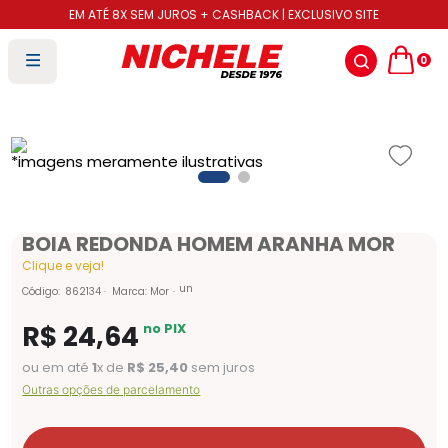
EM ATÉ 8X SEM JUROS + CASHBACK | EXCLUSIVO SITE
0
BOIA REDONDA HOMEM ARANHA MOR
Clique e veja!
un
Código
:
862134
Marca:
Mor
R$
24
,
64
no PIX
ou em até
1
x de
R$
25
,
40
sem juros
Outras opções de parcelamento