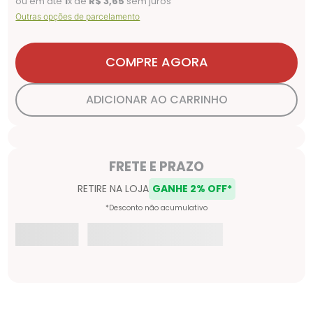
ou em até
1
x de
R$
3
,
65
sem juros
Outras opções de parcelamento
COMPRE AGORA
ADICIONAR AO CARRINHO