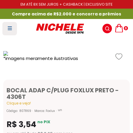
EM ATÉ 8X SEM JUROS + CASHBACK | EXCLUSIVO SITE
Compre acima de R$2.000 e concorra a prêmios
0
BOCAL ADAP C/PLUG FOXLUX PRETO -
4306T
Clique e veja!
un
Código
:
807869
Marca:
Foxlux
R$
3
,
54
no PIX