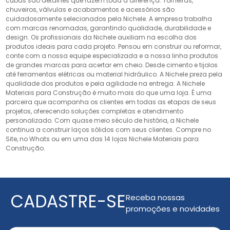
cubas são detalhes que fazem toda a diferença. Torneiras,
chuveiros, válvulas e acabamentos e acessórios são
cuidadosamente selecionados pela Nichele. A empresa trabalha
com marcas renomadas, garantindo qualidade, durabilidade e
design. Os profissionais da Nichele auxiliam na escolha dos
produtos ideais para cada projeto. Pensou em construir ou reformar,
conte com a nossa equipe especializada e a nossa linha produtos
de grandes marcas para acertar em cheio. Desde cimento e tijolos
até ferramentas elétricas ou material hidráulico. A Nichele preza pela
qualidade dos produtos e pela agilidade na entrega. A Nichele
Materiais para Construção é muito mais do que uma loja. É uma
parceira que acompanha os clientes em todas as etapas de seus
projetos, oferecendo soluções completas e atendimento
personalizado. Com quase meio século de história, a Nichele
continua a construir laços sólidos com seus clientes. Compre no
Site, no Whats ou em uma das 14 lojas Nichele Materiais para
Construção.
CADASTRE-SE
Receba nossas
promoções e novidades