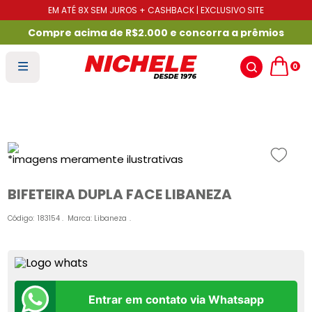
EM ATÉ 8X SEM JUROS + CASHBACK | EXCLUSIVO SITE
Compre acima de R$2.000 e concorra a prêmios
0
BIFETEIRA DUPLA FACE LIBANEZA
Código
:
183154
Marca:
Libaneza
Entrar em contato via Whatsapp