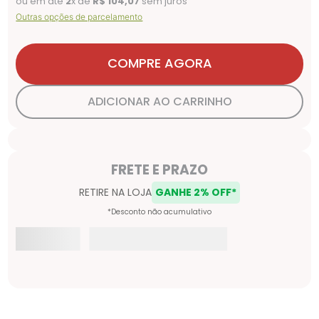
ou em até
2
x de
R$
104
,
07
sem juros
Outras opções de parcelamento
COMPRE AGORA
ADICIONAR AO CARRINHO