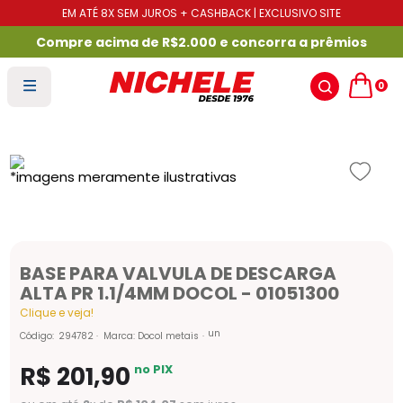
EM ATÉ 8X SEM JUROS + CASHBACK | EXCLUSIVO SITE
Compre acima de R$2.000 e concorra a prêmios
0
BASE PARA VALVULA DE DESCARGA
ALTA PR 1.1/4MM DOCOL - 01051300
Clique e veja!
un
Código
:
294782
Marca:
Docol metais
R$
201
,
90
no PIX