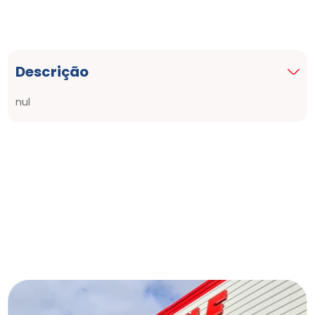
Descrição
nul