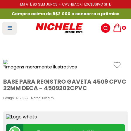
EM ATÉ 8X SEM JUROS + CASHBACK | EXCLUSIVO SITE
Compre acima de R$2.000 e concorra a prêmios
0
BASE PARA REGISTRO GAVETA 4509 CPVC
22MM DECA - 4509202CPVC
Código
:
462655
Marca:
Deca m