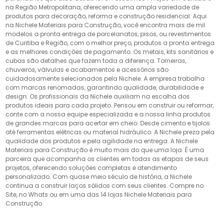
na Região Metropolitana, oferecendo uma ampla variedade de
produtos para decoração, reforma e construção residencial. Aqui
na Nichele Materiais para Construção, você encontra mais de mil
modelos a pronta entrega de porcelanatos, pisos, ou revestimentos
de Curitiba e Região, com o melhor preço, produtos a pronta entrega
e as melhores condições de pagamento. Os metais, kits sanitários e
cubas são detalhes que fazem toda a diferença. Torneiras,
chuveiros, válvulas e acabamentos e acessórios são
cuidadosamente selecionados pela Nichele. A empresa trabalha
com marcas renomadas, garantindo qualidade, durabilidade e
design. Os profissionais da Nichele auxiliam na escolha dos
produtos ideais para cada projeto. Pensou em construir ou reformar,
conte com a nossa equipe especializada e a nossa linha produtos
de grandes marcas para acertar em cheio. Desde cimento e tijolos
até ferramentas elétricas ou material hidráulico. A Nichele preza pela
qualidade dos produtos e pela agilidade na entrega. A Nichele
Materiais para Construção é muito mais do que uma loja. É uma
parceira que acompanha os clientes em todas as etapas de seus
projetos, oferecendo soluções completas e atendimento
personalizado. Com quase meio século de história, a Nichele
continua a construir laços sólidos com seus clientes. Compre no
Site, no Whats ou em uma das 14 lojas Nichele Materiais para
Construção.