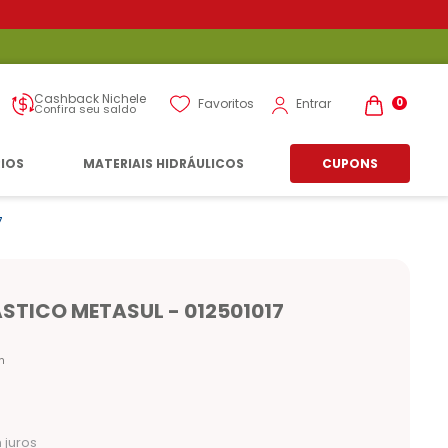
Cashback Nichele
Entrar
Favoritos
0
Confira seu saldo
RIOS
MATERIAIS HIDRÁULICOS
CUPONS
7
ASTICO METASUL - 012501017
n
juros