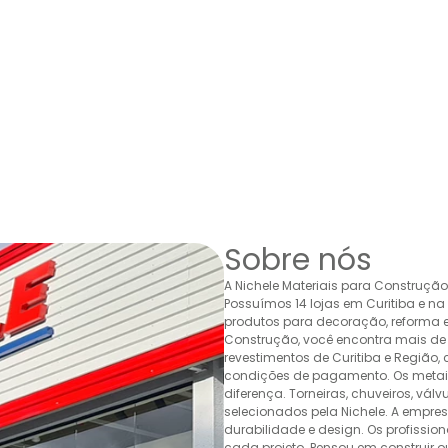
Sobre nós
A Nichele Materiais para Construçã
Possuímos 14 lojas em Curitiba e n
produtos para decoração, reforma e 
Construção, você encontra mais de 
revestimentos de Curitiba e Região,
condições de pagamento. Os metais,
diferença. Torneiras, chuveiros, v
selecionados pela Nichele. A empr
durabilidade e design. Os profissio
cada projeto. Pensou em construir 