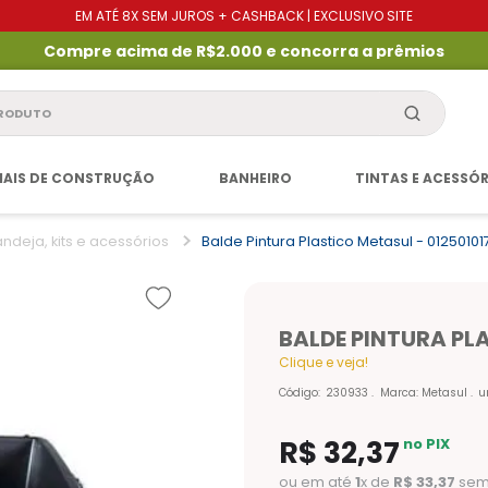
EM ATÉ 8X SEM JUROS + CASHBACK | EXCLUSIVO SITE
Compre acima de R$2.000 e concorra a prêmios
produto
IAIS DE CONSTRUÇÃO
BANHEIRO
TINTAS E ACESSÓ
ndeja, kits e acessórios
Balde Pintura Plastico Metasul - 01250101
BALDE PINTURA PL
Clique e veja!
Código
:
230933
Marca:
Metasul
u
R$
32
,
37
no PIX
ou em até
1
x de
R$
33
,
37
sem 