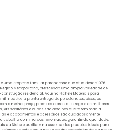
o é uma empresa familiar paranaense que atua desde 1976.
a Região Metropolitana, oferecendo uma ampla variedade de
construção residencial. Aqui na Nichele Materiais para
mil modelos a pronta entrega de porcelanatos, pisos, ou
 com o melhor preço, produtos a pronta entrega e as melhores
 kits sanitários e cubas são detalhes que fazem toda a
álvulas e acabamentos e acessórios são cuidadosamente
esa trabalha com marcas renomadas, garantindo qualidade,
nais da Nichele auxiliam na escolha dos produtos ideais para
ou reformar, conte com a nossa equipe especializada e a nossa