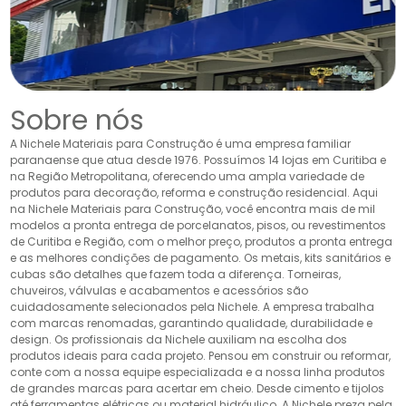
Sobre nós
A Nichele Materiais para Construção é uma empresa familiar
paranaense que atua desde 1976. Possuímos 14 lojas em Curitiba e
na Região Metropolitana, oferecendo uma ampla variedade de
produtos para decoração, reforma e construção residencial. Aqui
na Nichele Materiais para Construção, você encontra mais de mil
modelos a pronta entrega de porcelanatos, pisos, ou revestimentos
de Curitiba e Região, com o melhor preço, produtos a pronta entrega
e as melhores condições de pagamento. Os metais, kits sanitários e
cubas são detalhes que fazem toda a diferença. Torneiras,
chuveiros, válvulas e acabamentos e acessórios são
cuidadosamente selecionados pela Nichele. A empresa trabalha
com marcas renomadas, garantindo qualidade, durabilidade e
design. Os profissionais da Nichele auxiliam na escolha dos
produtos ideais para cada projeto. Pensou em construir ou reformar,
conte com a nossa equipe especializada e a nossa linha produtos
de grandes marcas para acertar em cheio. Desde cimento e tijolos
até ferramentas elétricas ou material hidráulico. A Nichele preza pela