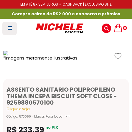
EM ATÉ 8X SEM JUROS + CASHBACK | EXCLUSIVO SITE
Compre acima de R$2.000 e concorra a prêmios
0
ASSENTO SANITARIO POLIPROPILENO
THEMA INCEPA BISCUIT SOFT CLOSE -
9259880570100
Clique e veja!
un
Código
:
570060
Marca:
Roca louca
R$
233
,
39
no PIX