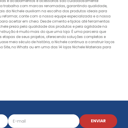
álvulas e acabamentos e acessórios são cuidadosamente
esa trabalha com marcas renomadas, garantindo qualidade,
nais da Nichele auxiliam na escolha dos produtos ideais para
ou reformar, conte com a nossa equipe especializada e a nossa
ra acertar em cheio. Desde cimento e tijolos até ferramentas
Nichele preza pela qualidade dos produtos e pela agilidade na
onstrução é muito mais do que uma loja. É uma parceira que
 etapas de seus projetos, oferecendo soluções completas e
e meio século de história, a Nichele continua a construir laços
o Site, no Whats ou em uma das 14 lojas Nichele Materiais para
ENVIAR