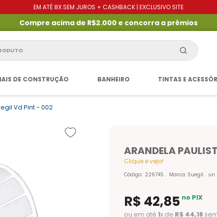
EM ATÉ 8X SEM JUROS + CASHBACK | EXCLUSIVO SITE
Compre acima de R$2.000 e concorra a prêmios
produto
IAIS DE CONSTRUÇÃO
BANHEIRO
TINTAS E ACESSÓ
egil Vd Pint - 002
ARANDELA PAULISTI
Clique e veja!
Código
:
226745
Marca:
Suegil
un
R$
42
,
85
no PIX
ou em até
1
x de
R$
44
,
18
sem