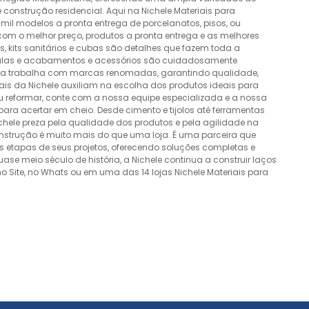
construção residencial. Aqui na Nichele Materiais para
mil modelos a pronta entrega de porcelanatos, pisos, ou
 com o melhor preço, produtos a pronta entrega e as melhores
 kits sanitários e cubas são detalhes que fazem toda a
álvulas e acabamentos e acessórios são cuidadosamente
esa trabalha com marcas renomadas, garantindo qualidade,
nais da Nichele auxiliam na escolha dos produtos ideais para
ou reformar, conte com a nossa equipe especializada e a nossa
ra acertar em cheio. Desde cimento e tijolos até ferramentas
Nichele preza pela qualidade dos produtos e pela agilidade na
onstrução é muito mais do que uma loja. É uma parceira que
 etapas de seus projetos, oferecendo soluções completas e
e meio século de história, a Nichele continua a construir laços
o Site, no Whats ou em uma das 14 lojas Nichele Materiais para