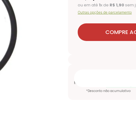
ou em até
1
x de
R$
1
,
90
sem j
Outras opções de parcelamento
COMPRE A