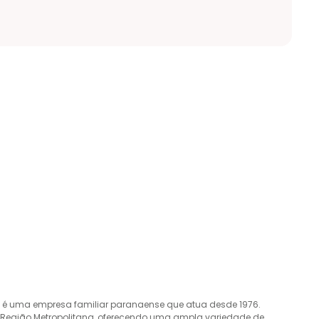
o é uma empresa familiar paranaense que atua desde 1976.
a Região Metropolitana, oferecendo uma ampla variedade de