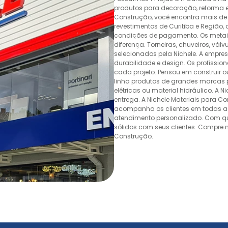
produtos para decoração, reforma e 
Construção, você encontra mais de 
revestimentos de Curitiba e Região,
condições de pagamento. Os metais,
diferença. Torneiras, chuveiros, v
selecionados pela Nichele. A empr
durabilidade e design. Os profissio
cada projeto. Pensou em construir 
linha produtos de grandes marcas pa
elétricas ou material hidráulico. A 
entrega. A Nichele Materiais para C
acompanha os clientes em todas as
atendimento personalizado. Com quas
sólidos com seus clientes. Compre n
Construção.