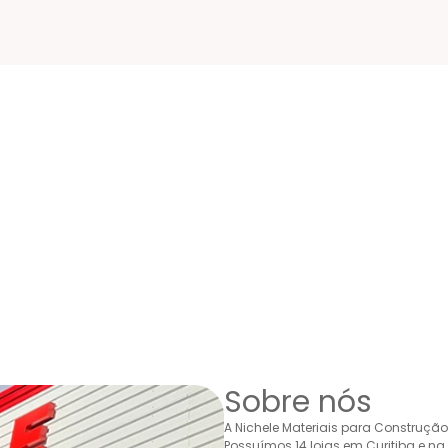
Sobre nós
A Nichele Materiais para Construçã
Possuímos 14 lojas em Curitiba e n