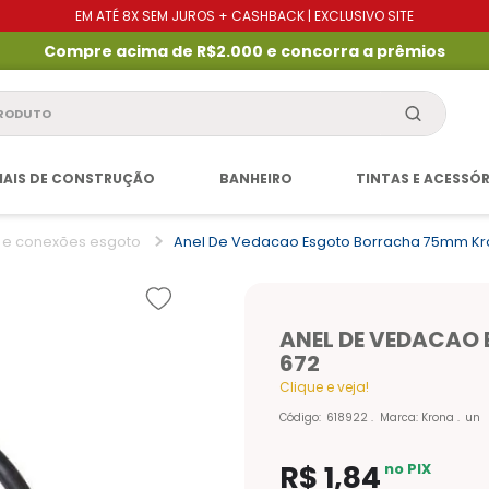
EM ATÉ 8X SEM JUROS + CASHBACK | EXCLUSIVO SITE
Compre acima de R$2.000 e concorra a prêmios
produto
IAIS DE CONSTRUÇÃO
BANHEIRO
TINTAS E ACESSÓ
 e conexões esgoto
Anel De Vedacao Esgoto Borracha 75mm Kr
ANEL DE VEDACAO
672
Clique e veja!
Código
:
618922
Marca:
Krona
un
R$
1
,
84
no PIX