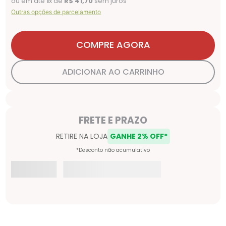
ou em até
1
x de
R$
41
,
70
sem juros
Outras opções de parcelamento
COMPRE AGORA
ADICIONAR AO CARRINHO