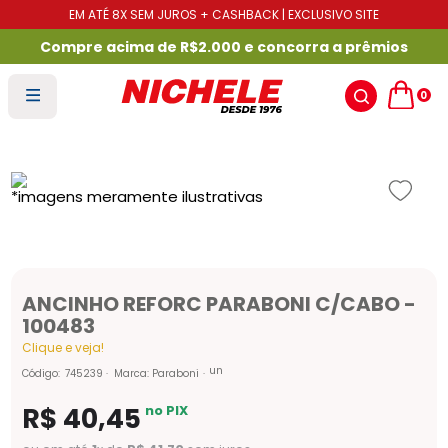
EM ATÉ 8X SEM JUROS + CASHBACK | EXCLUSIVO SITE
Compre acima de R$2.000 e concorra a prêmios
0
ANCINHO REFORC PARABONI C/CABO -
100483
Clique e veja!
un
Código
:
745239
Marca:
Paraboni
R$
40
,
45
no PIX