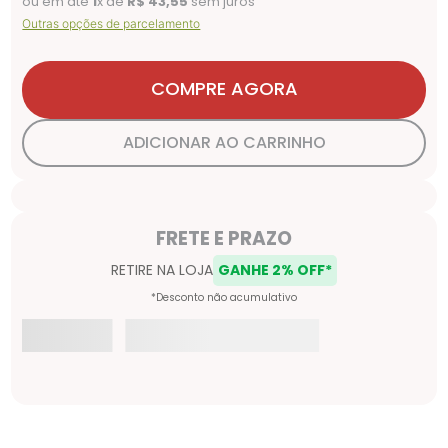
ou em até
1
x de
R$
43
,
55
sem juros
Outras opções de parcelamento
COMPRE AGORA
ADICIONAR AO CARRINHO