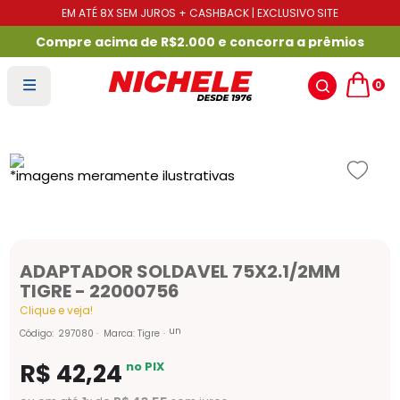
EM ATÉ 8X SEM JUROS + CASHBACK | EXCLUSIVO SITE
Compre acima de R$2.000 e concorra a prêmios
0
ADAPTADOR SOLDAVEL 75X2.1/2MM
TIGRE - 22000756
Clique e veja!
un
Código
:
297080
Marca:
Tigre
R$
42
,
24
no PIX