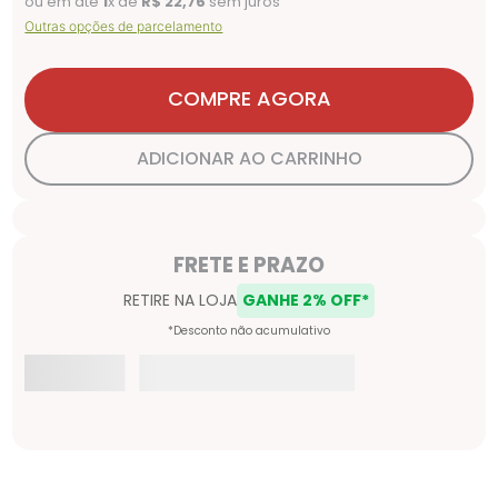
ou em até
1
x de
R$
22
,
76
sem juros
Outras opções de parcelamento
COMPRE AGORA
ADICIONAR AO CARRINHO