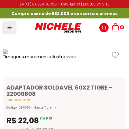
EM ATÉ 8X SEM JUROS + CASHBACK | EXCLUSIVO SITE
Compre acima de R$2.000 e concorra a prêmios
0
ADAPTADOR SOLDAVEL 60X2 TIGRE -
22000608
Clique e veja!
un
Código
:
297066
Marca:
Tigre
R$
22
,
08
no PIX