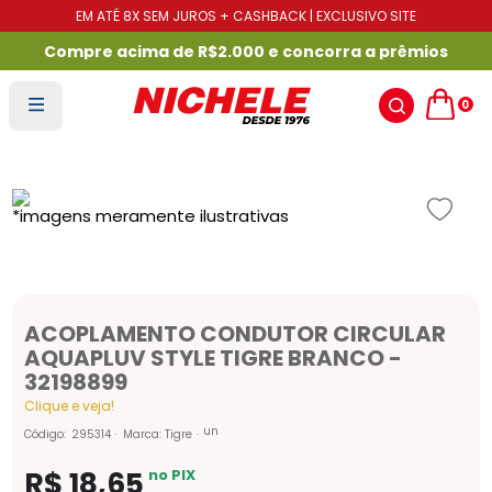
EM ATÉ 8X SEM JUROS + CASHBACK | EXCLUSIVO SITE
Compre acima de R$2.000 e concorra a prêmios
0
ACOPLAMENTO CONDUTOR CIRCULAR
AQUAPLUV STYLE TIGRE BRANCO -
32198899
Clique e veja!
un
Código
:
295314
Marca:
Tigre
R$
18
,
65
no PIX