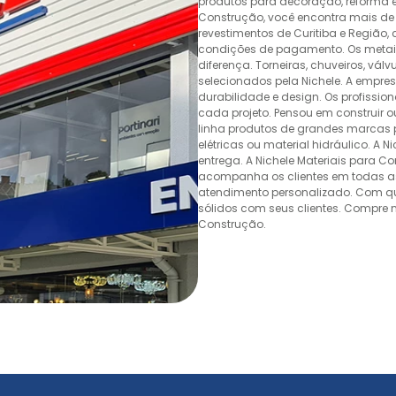
produtos para decoração, reforma e 
Construção, você encontra mais de 
revestimentos de Curitiba e Região,
condições de pagamento. Os metais,
diferença. Torneiras, chuveiros, v
selecionados pela Nichele. A empr
durabilidade e design. Os profissio
cada projeto. Pensou em construir 
linha produtos de grandes marcas pa
elétricas ou material hidráulico. A 
entrega. A Nichele Materiais para C
acompanha os clientes em todas as
atendimento personalizado. Com quas
sólidos com seus clientes. Compre n
Construção.