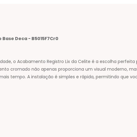
do Base Deca - B5015F7Cr0
ade, o Acabamento Registro Lix da Celite é a escolha perfeit
mento cromado não apenas proporciona um visual moderno, mas
ais tempo. A instalação é simples e rápida, permitindo que vo