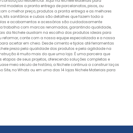
construção residencial. Aqui na Nichele Materiais para
mil modelos a pronta entrega de porcelanatos, pisos, ou
 com o melhor preço, produtos a pronta entrega e as melhores
 kits sanitários e cubas são detalhes que fazem toda a
álvulas e acabamentos e acessórios são cuidadosamente
esa trabalha com marcas renomadas, garantindo qualidade,
nais da Nichele auxiliam na escolha dos produtos ideais para
ou reformar, conte com a nossa equipe especializada e a nossa
ra acertar em cheio. Desde cimento e tijolos até ferramentas
Nichele preza pela qualidade dos produtos e pela agilidade na
onstrução é muito mais do que uma loja. É uma parceira que
 etapas de seus projetos, oferecendo soluções completas e
e meio século de história, a Nichele continua a construir laços
o Site, no Whats ou em uma das 14 lojas Nichele Materiais para