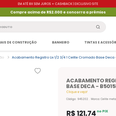
EM ATÉ 8X SEM JUROS + CASHBACK | EXCLUSIVO SITE
Compre acima de R$2.000 e concorra a prêmios
produto
IAIS DE CONSTRUÇÃO
BANHEIRO
TINTAS E ACESSÓ
ção
Acabamento Registro Lix 1/2 3/4 1 Celite Cromado Base Deca 
ACABAMENTO REGIS
BASE DECA - B501
Clique e veja!
Código
:
945202
Marca:
Celite meta
R$
121
,
74
no PIX