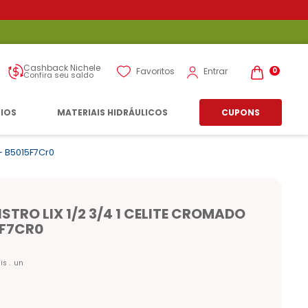
Cashback Nichele
Entrar
Favoritos
0
Confira seu saldo
RIOS
MATERIAIS HIDRÁULICOS
CUPONS
- B5015F7Cr0
TRO LIX 1/2 3/4 1 CELITE CROMADO
5F7CR0
is
un