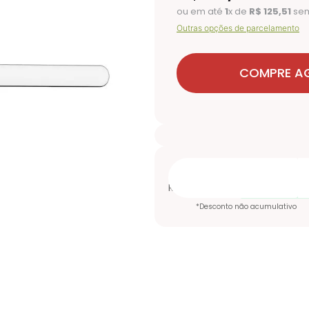
ou em até
1
x de
R$
125
,
51
sem
Outras opções de parcelamento
COMPRE A