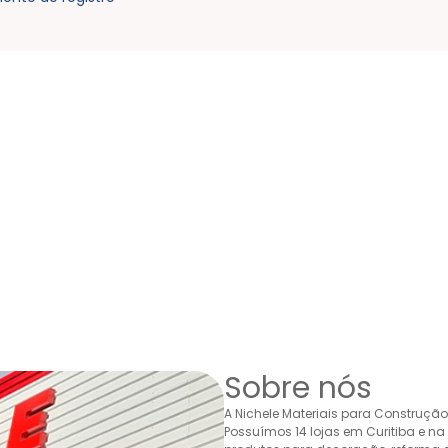
Sobre nós
A Nichele Materiais para Construçã
Possuímos 14 lojas em Curitiba e n