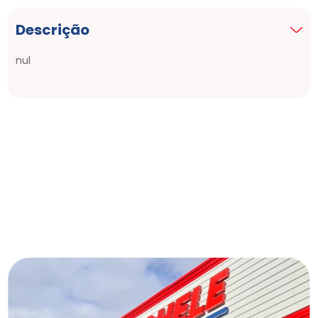
Descrição
nul