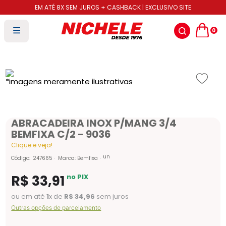
EM ATÉ 8X SEM JUROS + CASHBACK | EXCLUSIVO SITE
0
ABRACADEIRA INOX P/MANG 3/4
BEMFIXA C/2 - 9036
Clique e veja!
un
Código
:
247665
Marca:
Bemfixa
R$
33
,
91
no PIX
ou em até
1
x de
R$
34
,
96
sem juros
Outras opções de parcelamento