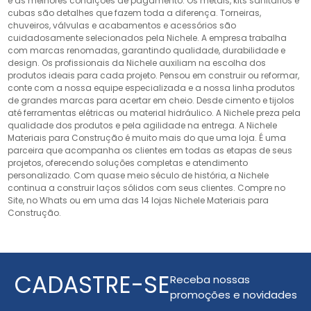
e as melhores condições de pagamento. Os metais, kits sanitários e
cubas são detalhes que fazem toda a diferença. Torneiras,
chuveiros, válvulas e acabamentos e acessórios são
cuidadosamente selecionados pela Nichele. A empresa trabalha
com marcas renomadas, garantindo qualidade, durabilidade e
design. Os profissionais da Nichele auxiliam na escolha dos
produtos ideais para cada projeto. Pensou em construir ou reformar,
conte com a nossa equipe especializada e a nossa linha produtos
de grandes marcas para acertar em cheio. Desde cimento e tijolos
até ferramentas elétricas ou material hidráulico. A Nichele preza pela
qualidade dos produtos e pela agilidade na entrega. A Nichele
Materiais para Construção é muito mais do que uma loja. É uma
parceira que acompanha os clientes em todas as etapas de seus
projetos, oferecendo soluções completas e atendimento
personalizado. Com quase meio século de história, a Nichele
continua a construir laços sólidos com seus clientes. Compre no
Site, no Whats ou em uma das 14 lojas Nichele Materiais para
Construção.
CADASTRE-SE
Receba nossas
promoções e novidades