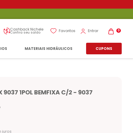
Cashback Nichele
Entrar
Favoritos
0
Confira seu saldo
RIOS
MATERIAIS HIDRÁULICOS
CUPONS
9037 1POL BEMFIXA C/2 - 9037
n
 juros