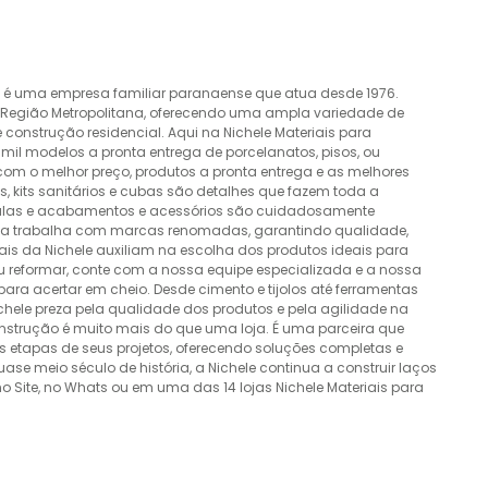
o é uma empresa familiar paranaense que atua desde 1976.
a Região Metropolitana, oferecendo uma ampla variedade de
construção residencial. Aqui na Nichele Materiais para
mil modelos a pronta entrega de porcelanatos, pisos, ou
 com o melhor preço, produtos a pronta entrega e as melhores
 kits sanitários e cubas são detalhes que fazem toda a
álvulas e acabamentos e acessórios são cuidadosamente
esa trabalha com marcas renomadas, garantindo qualidade,
nais da Nichele auxiliam na escolha dos produtos ideais para
ou reformar, conte com a nossa equipe especializada e a nossa
ra acertar em cheio. Desde cimento e tijolos até ferramentas
Nichele preza pela qualidade dos produtos e pela agilidade na
onstrução é muito mais do que uma loja. É uma parceira que
 etapas de seus projetos, oferecendo soluções completas e
e meio século de história, a Nichele continua a construir laços
o Site, no Whats ou em uma das 14 lojas Nichele Materiais para