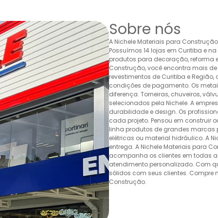
Sobre nós
A Nichele Materiais para Construçã
Possuímos 14 lojas em Curitiba e n
produtos para decoração, reforma e 
Construção, você encontra mais de 
revestimentos de Curitiba e Região,
condições de pagamento. Os metais,
diferença. Torneiras, chuveiros, v
selecionados pela Nichele. A empr
durabilidade e design. Os profissio
cada projeto. Pensou em construir 
linha produtos de grandes marcas pa
elétricas ou material hidráulico. A 
entrega. A Nichele Materiais para C
acompanha os clientes em todas as
atendimento personalizado. Com quas
sólidos com seus clientes. Compre n
Construção.