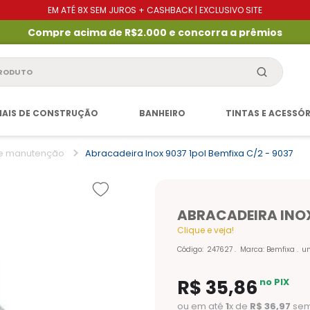
EM ATÉ 8X SEM JUROS + CASHBACK | EXCLUSIVO SITE
Compre acima de R$2.000 e concorra a prêmios
produto
IAIS DE CONSTRUÇÃO
BANHEIRO
TINTAS E ACESSÓ
 e manutenção
Abracadeira Inox 9037 1pol Bemfixa C/2 - 9037
ABRACADEIRA INOX 
Clique e veja!
Código
:
247627
Marca:
Bemfixa
u
R$
35
,
86
no PIX
ou em até
1
x de
R$
36
,
97
sem