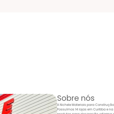
Sobre nós
A Nichele Materiais para Construçã
Possuímos 14 lojas em Curitiba e n
produtos para decoração, reforma e 