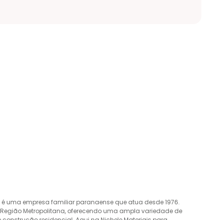
o é uma empresa familiar paranaense que atua desde 1976.
a Região Metropolitana, oferecendo uma ampla variedade de
construção residencial. Aqui na Nichele Materiais para