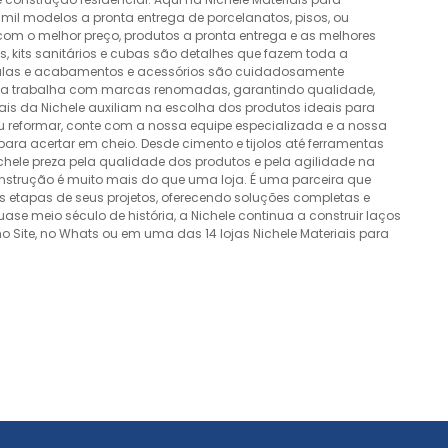
mil modelos a pronta entrega de porcelanatos, pisos, ou
 com o melhor preço, produtos a pronta entrega e as melhores
 kits sanitários e cubas são detalhes que fazem toda a
álvulas e acabamentos e acessórios são cuidadosamente
esa trabalha com marcas renomadas, garantindo qualidade,
nais da Nichele auxiliam na escolha dos produtos ideais para
ou reformar, conte com a nossa equipe especializada e a nossa
ra acertar em cheio. Desde cimento e tijolos até ferramentas
Nichele preza pela qualidade dos produtos e pela agilidade na
onstrução é muito mais do que uma loja. É uma parceira que
 etapas de seus projetos, oferecendo soluções completas e
e meio século de história, a Nichele continua a construir laços
o Site, no Whats ou em uma das 14 lojas Nichele Materiais para