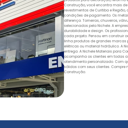
Construção, você encontra mais de 
revestimentos de Curitiba e Região,
condições de pagamento. Os metais,
diferença. Torneiras, chuveiros, v
selecionados pela Nichele. A empr
durabilidade e design. Os profissio
cada projeto. Pensou em construir 
linha produtos de grandes marcas pa
elétricas ou material hidráulico. A 
entrega. A Nichele Materiais para C
acompanha os clientes em todas as
atendimento personalizado. Com quas
sólidos com seus clientes. Compre n
Construção.