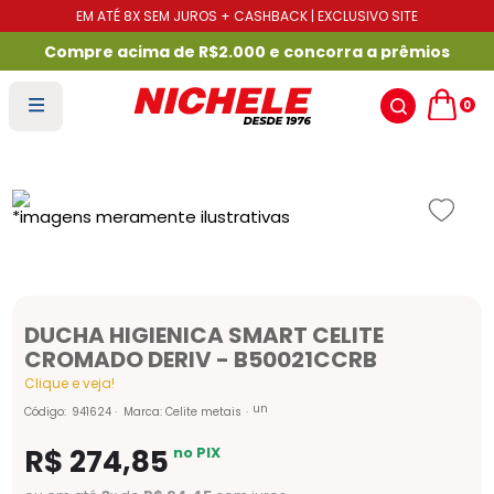
EM ATÉ 8X SEM JUROS + CASHBACK | EXCLUSIVO SITE
Compre acima de R$2.000 e concorra a prêmios
0
DUCHA HIGIENICA SMART CELITE
CROMADO DERIV - B50021CCRB
Clique e veja!
un
Código
:
941624
Marca:
Celite metais
R$
274
,
85
no PIX