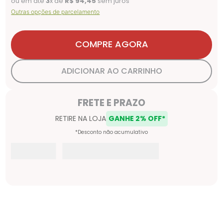
ou em até
3
x de
R$
94
,
45
sem juros
Outras opções de parcelamento
COMPRE AGORA
ADICIONAR AO CARRINHO