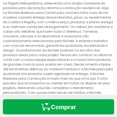
na Região Metropolitana, oferecendo uma ampla variedade de
produtos para decoração, reforma e construção residencial. Aqui
na Nichele Materiais para Construção, você encontra mais de mil
modelos a pronta entrega de porcelanatos, pisos, ou revestimentos
de Curitiba e Região, com o melhor preço, produtos a pronta entrega
e as melhores condições de pagamento. Os metais, kits sanitários e
cubas são detalhes que fazem toda a diferença. Torneiras,
chuveiros, válvulas e acabamentos e acessórios são
cuidadosamente selecionados pela Nichele. A empresa trabalha
com marcas renomadas, garantindo qualidade, durabilidade e
design. Os profissionais da Nichele auxiliam na escolha dos
produtos ideais para cada projeto. Pensou em construir ou reformar,
conte com a nossa equipe especializada e a nossa linha produtos
de grandes marcas para acertar em cheio. Desde cimento e tijolos
até ferramentas elétricas ou material hidráulico. A Nichele preza pela
qualidade dos produtos e pela agilidade na entrega. A Nichele
Materiais para Construção é muito mais do que uma loja. É uma
parceira que acompanha os clientes em todas as etapas de seus
projetos, oferecendo soluções completas e atendimento
personalizado. Com quase meio século de história, a Nichele
continua a construir laços sólidos com seus clientes. Compre no
Site, no Whats ou em uma das 14 lojas Nichele Materiais para
Comprar
Construção.