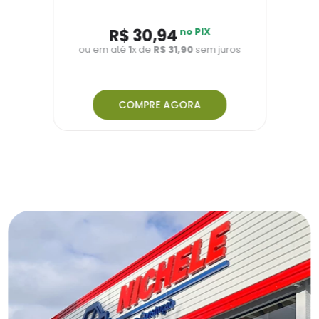
R$
30
,
94
no PIX
ou em até
1
x de
R$
31
,
90
sem juros
COMPRE AGORA