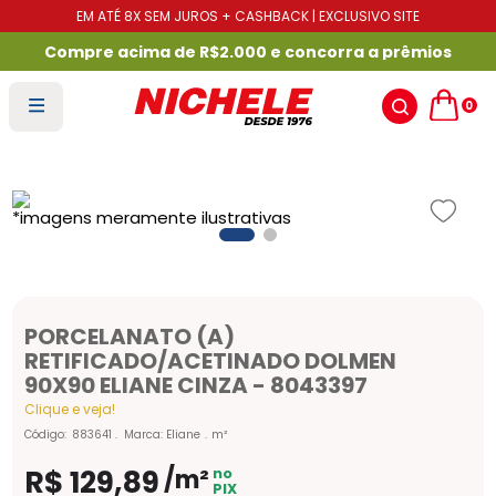
EM ATÉ 8X SEM JUROS + CASHBACK | EXCLUSIVO SITE
Compre acima de R$2.000 e concorra a prêmios
0
PORCELANATO (A)
RETIFICADO/ACETINADO DOLMEN
90X90 ELIANE CINZA - 8043397
Clique e veja!
Código
:
883641
Marca:
Eliane
m²
R$
129
,
89
/m²
no
PIX