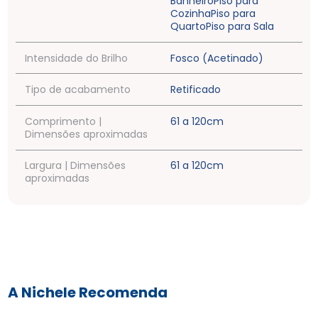
Banheiro
Piso para
Cozinha
Piso para
Quarto
Piso para Sala
Limpa Piso Remocryl 1l Silaqua
Intensidade do Brilho
Fosco (Acetinado)
R$
31
,
89
Tipo de acabamento
Retificado
Argamassa Refrataria 5kg-Quartzolit
Comprimento |
61 a 120cm
R$
31
,
90
Dimensões aproximadas
Largura | Dimensões
61 a 120cm
aproximadas
A Nichele Recomenda