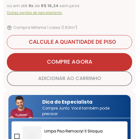
ou em até
8
x
de
R$ 16,24
sem juros
Outras opções de parcelamento
Compra Mínima 1 caixa (
1.63
m²
)
CALCULE A QUANTIDADE DE PISO
COMPRE AGORA
ADICIONAR AO CARRINHO
Dica do Especialista
Compre Junto. Você também pode
precisar
Limpa Piso Remocryl 1l Silaqua