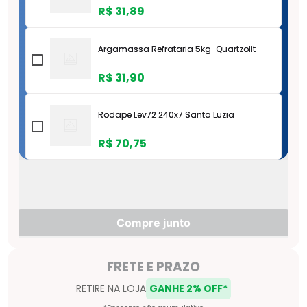
R$
31
,
89
Argamassa Refrataria 5kg-Quartzolit
R$
31
,
90
Rodape Lev72 240x7 Santa Luzia
R$
70
,
75
Espacador Flexivel Cruzeta 2mm Nivela
Certo Branco - 102.20.0100.03
R$
6
,
57
Compre junto
102150100030
R$
6
,
57