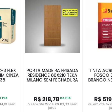
-3 FLEX
PORTA MADEIRA FRISADA
TINTA ACR
IM CINZA
RESIDENCE 80X210 TEKA
FOSCO S
436
MILANO SEM FECHADURA
BRANCO NE
o PIX
R$
218
,
78
no PIX
R$
519
41
,
13
sem
ou em até
2
x de
R$
112
,
77
sem
ou em até
6
x 
juros
j