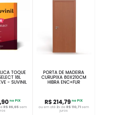
ILICA TOQUE
PORTA DE MADEIRA
ELECT 18L
CURUPIXA 80X210CM
VE - SUVINIL
HIBRA ENC+FUR
,
90
no PIX
R$
214
,
79
no PIX
de
R$
86
,
65
sem
ou em até
2
x de
R$
110
,
71
sem
uros
juros