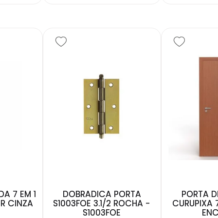
A 7 EM 1
DOBRADICA PORTA
PORTA D
R CINZA
S1003FOE 3.1/2 ROCHA -
CURUPIXA 
S1003FOE
ENC