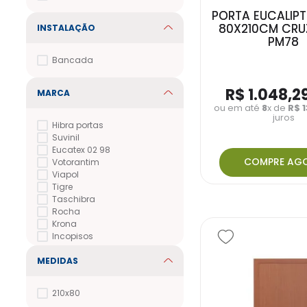
PORTA EUCALIP
80X210CM CRU
INSTALAÇÃO
PM78
Bancada
R$
1
.
048
,
2
MARCA
ou em até
8
x de
R$
juros
Hibra portas
Suvinil
Eucatex 02 98
COMPRE AG
Votorantim
Viapol
Tigre
Taschibra
Rocha
Krona
Incopisos
MEDIDAS
210x80