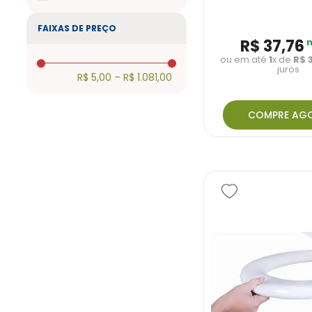
FAIXAS DE PREÇO
R$
37
,
76
n
ou em até
1
x de
R$
juros
R$ 5,00
–
R$ 1.081,00
COMPRE AG