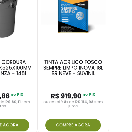
E GORDURA
TINTA ACRILICO FOSCO
X525X100MM
SEMPRE LIMPO INOVA 18L
NZA - 1481
BR NEVE - SUVINIL
,
86
no PIX
R$
919
,
90
no PIX
 de
R$
80
,
11
sem
ou em até
8
x de
R$
114
,
98
sem
uros
juros
E AGORA
COMPRE AGORA