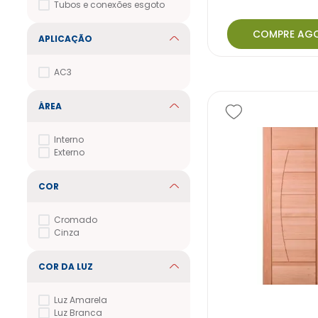
Tubos e conexões esgoto
COMPRE AG
APLICAÇÃO
AC3
ÁREA
Interno
Externo
COR
Cromado
Cinza
COR DA LUZ
Luz Amarela
Luz Branca