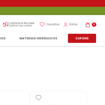
Cashback Nichele
Entrar
Favoritos
0
Confira seu saldo
RIOS
MATERIAIS HIDRÁULICOS
CUPONS