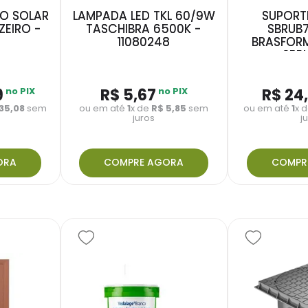
TO SOLAR
LAMPADA LED TKL 60/9W
SUPORTE
ZEIRO -
TASCHIBRA 6500K -
SBRUB7
11080248
BRASFORM
SBR
9
no PIX
R$
5
,
67
no PIX
R$
24
135
,
08
sem
ou em até
1
x de
R$
5
,
85
sem
ou em até
1
x 
juros
j
ORA
COMPRE AGORA
COMPR