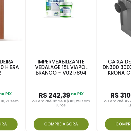
DEIRA
IMPERMEABILIZANTE
CAIXA D
0 HIBRA
VEDALAGE 18L VIAPOL
DN300 300
R
BRANCO - V0217894
KRONA CI
no PIX
R$
242
,
39
no PIX
R$
310
110
,
71
sem
ou em até
3
x de
R$
83
,
29
sem
ou em até
4
x
juros
j
ORA
COMPRE AGORA
COMPR