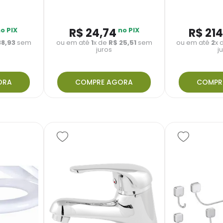
o PIX
R$
24
,
74
no PIX
R$
214
38
,
93
sem
ou em até
1
x de
R$
25
,
51
sem
ou em até
2
x 
juros
j
ORA
COMPRE AGORA
COMPR