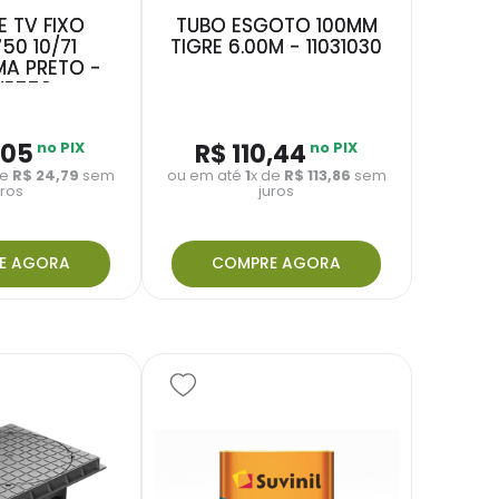
 TV FIXO
TUBO ESGOTO 100MM
50 10/71
TIGRE 6.00M - 11031030
A PRETO -
UB750
,
05
no PIX
R$
110
,
44
no PIX
de
R$
24
,
79
sem
ou em até
1
x de
R$
113
,
86
sem
uros
juros
E AGORA
COMPRE AGORA