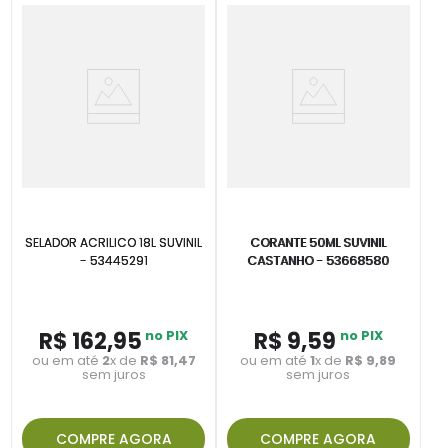
SELADOR ACRILICO 18L SUVINIL
CORANTE 50ML SUVINIL
- 53445291
CASTANHO - 53668580
R$
162
,
95
no PIX
R$
9
,
59
no PIX
ou em até
2
x de
R$
81
,
47
ou em até
1
x de
R$
9
,
89
sem juros
sem juros
COMPRE AGORA
COMPRE AGORA