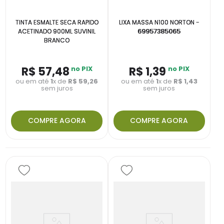
TINTA ESMALTE SECA RAPIDO
LIXA MASSA N100 NORTON -
ACETINADO 900ML SUVINIL
69957385065
BRANCO
R$
57
,
48
no PIX
R$
1
,
39
no PIX
ou em até
1
x de
R$
59
,
26
ou em até
1
x de
R$
1
,
43
sem juros
sem juros
COMPRE AGORA
COMPRE AGORA