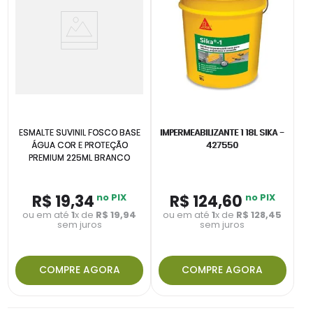
ESMALTE SUVINIL FOSCO BASE
IMPERMEABILIZANTE 1 18L SIKA -
ÁGUA COR E PROTEÇÃO
427550
PREMIUM 225ML BRANCO
R$
19
,
34
no PIX
R$
124
,
60
no PIX
ou em até
1
x de
R$
19
,
94
ou em até
1
x de
R$
128
,
45
sem juros
sem juros
COMPRE AGORA
COMPRE AGORA