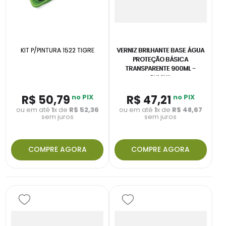
KIT P/PINTURA 1522 TIGRE
VERNIZ BRILHANTE BASE ÁGUA
PROTEÇÃO BÁSICA
TRANSPARENTE 900ML -
SUVINIL
R$
50
,
79
no PIX
R$
47
,
21
no PIX
ou em até
1
x de
R$
52
,
36
ou em até
1
x de
R$
48
,
67
sem juros
sem juros
COMPRE AGORA
COMPRE AGORA