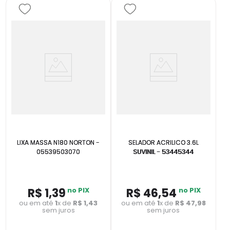
LIXA MASSA N180 NORTON -
SELADOR ACRILICO 3.6L
05539503070
SUVINIL - 53445344
R$
1
,
39
no PIX
R$
46
,
54
no PIX
ou em até
1
x de
R$
1
,
43
ou em até
1
x de
R$
47
,
98
sem juros
sem juros