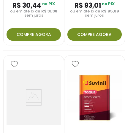
R$
30
,
44
no PIX
R$
93
,
01
no PIX
ou em até
1
x de
R$
31
,
38
ou em até
1
x de
R$
95
,
89
sem juros
sem juros
COMPRE AGORA
COMPRE AGORA