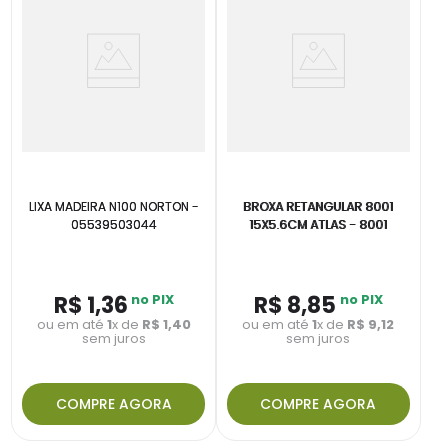
LIXA MADEIRA N100 NORTON -
BROXA RETANGULAR 8001
05539503044
15X5.6CM ATLAS - 8001
R$
1
,
36
no PIX
R$
8
,
85
no PIX
ou em até
1
x de
R$
1
,
40
ou em até
1
x de
R$
9
,
12
sem juros
sem juros
COMPRE AGORA
COMPRE AGORA