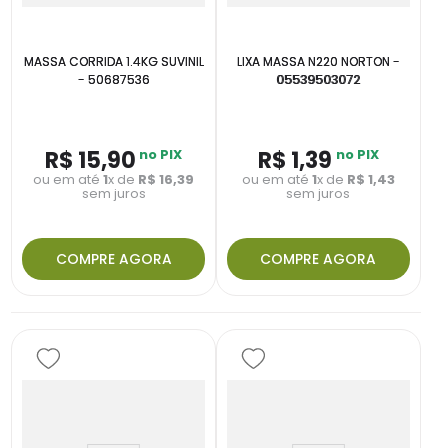
MASSA CORRIDA 1.4KG SUVINIL
LIXA MASSA N220 NORTON -
- 50687536
05539503072
R$
15
,
90
no PIX
R$
1
,
39
no PIX
ou em até
1
x de
R$
16
,
39
ou em até
1
x de
R$
1
,
43
sem juros
sem juros
COMPRE AGORA
COMPRE AGORA