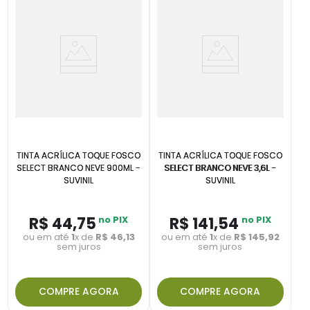
TINTA ACRÍLICA TOQUE FOSCO
TINTA ACRÍLICA TOQUE FOSCO
SELECT BRANCO NEVE 900ML -
SELECT BRANCO NEVE 3,6L -
SUVINIL
SUVINIL
R$
44
,
75
no PIX
R$
141
,
54
no PIX
ou em até
1
x de
R$
46
,
13
ou em até
1
x de
R$
145
,
92
sem juros
sem juros
COMPRE AGORA
COMPRE AGORA