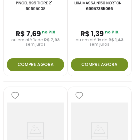
PINCEL 695 TIGRE 2" -
LIXA MASSA N150 NORTON -
60695008
69957385066
R$
7
,
69
no PIX
R$
1
,
39
no PIX
ou em até
1
x de
R$
7
,
93
ou em até
1
x de
R$
1
,
43
sem juros
sem juros
COMPRE AGORA
COMPRE AGORA