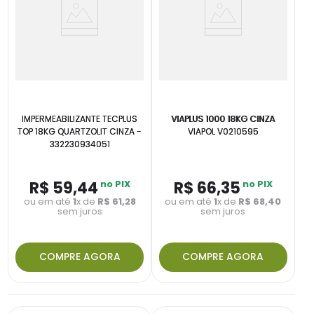
IMPERMEABILIZANTE TECPLUS
VIAPLUS 1000 18KG CINZA
TOP 18KG QUARTZOLIT CINZA -
VIAPOL V0210595
332230934051
R$
59
,
44
no PIX
R$
66
,
35
no PIX
ou em até
1
x de
R$
61
,
28
ou em até
1
x de
R$
68
,
40
sem juros
sem juros
COMPRE AGORA
COMPRE AGORA