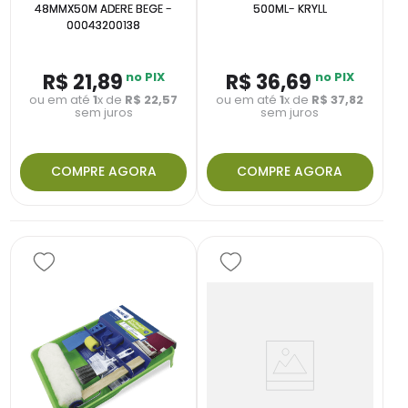
48MMX50M ADERE BEGE -
500ML- KRYLL
00043200138
R$
21
,
89
no PIX
R$
36
,
69
no PIX
ou em até
1
x de
R$
22
,
57
ou em até
1
x de
R$
37
,
82
sem juros
sem juros
COMPRE AGORA
COMPRE AGORA