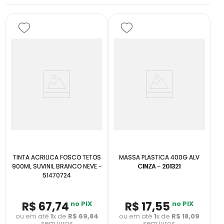
TINTA ACRILICA FOSCO TETOS
MASSA PLASTICA 400G ALV
900ML SUVINIL BRANCO NEVE -
CINZA - 201321
51470724
R$
67
,
74
no PIX
R$
17
,
55
no PIX
ou em até
1
x de
R$
69
,
84
ou em até
1
x de
R$
18
,
09
sem juros
sem juros