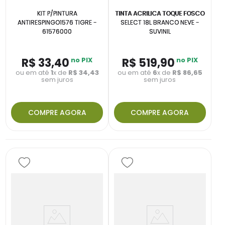
KIT P/PINTURA
TINTA ACRILICA TOQUE FOSCO
ANTIRESPINGO1576 TIGRE -
SELECT 18L BRANCO NEVE -
61576000
SUVINIL
R$
33
,
40
no PIX
R$
519
,
90
no PIX
ou em até
1
x de
R$
34
,
43
ou em até
6
x de
R$
86
,
65
sem juros
sem juros
COMPRE AGORA
COMPRE AGORA