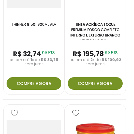
THINNER 81501 900ML ALV
TINTA ACRÍLICA TOQUE
PREMIUM FOSCO COMPLETO
INTERNO E EXTERNO BRANCO
NEVE 3,6L SUVINIL
R$
32
,
74
no PIX
R$
195
,
78
no PIX
ou em até
1
x de
R$
33
,
75
ou em até
2
x de
R$
100
,
92
sem juros
sem juros
COMPRE AGORA
COMPRE AGORA