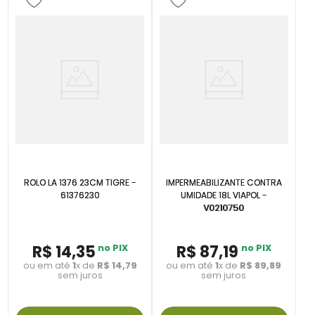
ROLO LA 1376 23CM TIGRE -
IMPERMEABILIZANTE CONTRA
61376230
UMIDADE 18L VIAPOL -
V0210750
R$
14
,
35
no PIX
R$
87
,
19
no PIX
ou em até
1
x de
R$
14
,
79
ou em até
1
x de
R$
89
,
89
sem juros
sem juros