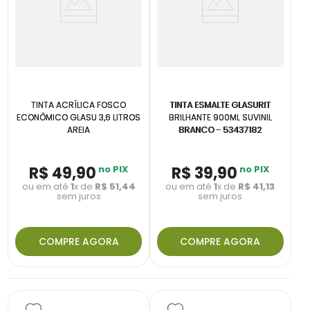
TINTA ACRÍLICA FOSCO
TINTA ESMALTE GLASURIT
ECONÔMICO GLASU 3,6 LITROS
BRILHANTE 900ML SUVINIL
AREIA
BRANCO - 53437182
R$
49
,
90
no PIX
R$
39
,
90
no PIX
ou em até
1
x de
R$
51
,
44
ou em até
1
x de
R$
41
,
13
sem juros
sem juros
COMPRE AGORA
COMPRE AGORA