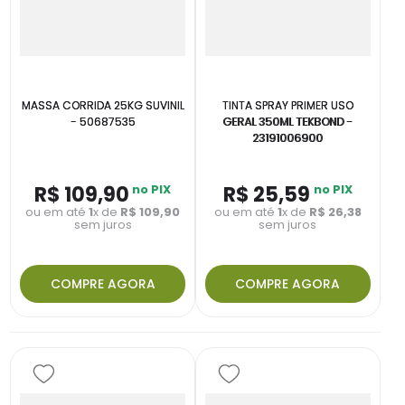
MASSA CORRIDA 25KG SUVINIL
TINTA SPRAY PRIMER USO
- 50687535
GERAL 350ML TEKBOND -
23191006900
R$
109
,
90
no PIX
R$
25
,
59
no PIX
ou em até
1
x de
R$
109
,
90
ou em até
1
x de
R$
26
,
38
sem juros
sem juros
COMPRE AGORA
COMPRE AGORA