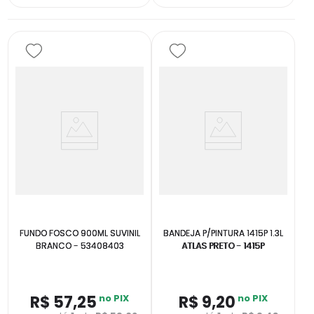
FUNDO FOSCO 900ML SUVINIL
BANDEJA P/PINTURA 1415P 1.3L
BRANCO - 53408403
ATLAS PRETO - 1415P
R$
57
,
25
no PIX
R$
9
,
20
no PIX