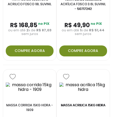
ACRILICO FOSCO 18L SUVINIL
ACRÍLICA FOSCO 3.6L SUVINIL
- 50717242
R$
168
,
85
no PIX
R$
49
,
90
no PIX
ou em até
2
x de
R$
87
,
03
ou em até
1
x de
R$
51
,
44
sem juros
sem juros
COMPRE AGORA
COMPRE AGORA
MASSA CORRIDA 15KG HIDRA -
MASSA ACRILICA 15KG HIDRA
1909